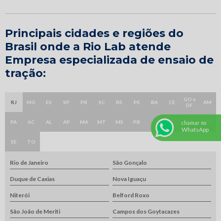
Principais cidades e regiões do
Brasil onde a Rio Lab atende
Empresa especializada de ensaio de
tração:
GO e
RJ
MG
ES
SP
PR
SC
RS
PE
BA
CE
AM
DF
PA
AC
AL
AP
MA
MT
MS
PB
PI
RN
RO
RR
chamar no
WhatsApp
SE
TO
Rio de Janeiro
São Gonçalo
Duque de Caxias
Nova Iguaçu
Niterói
Belford Roxo
São João de Meriti
Campos dos Goytacazes