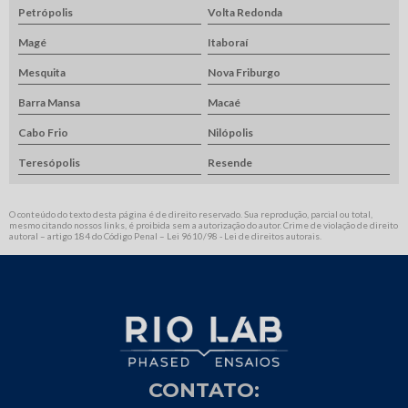
Petrópolis
Volta Redonda
Magé
Itaboraí
Mesquita
Nova Friburgo
Barra Mansa
Macaé
Cabo Frio
Nilópolis
Teresópolis
Resende
O conteúdo do texto desta página é de direito reservado. Sua reprodução, parcial ou total,
mesmo citando nossos links, é proibida sem a autorização do autor. Crime de violação de direito
autoral – artigo 184 do Código Penal –
Lei 9610/98 - Lei de direitos autorais
.
CONTATO: