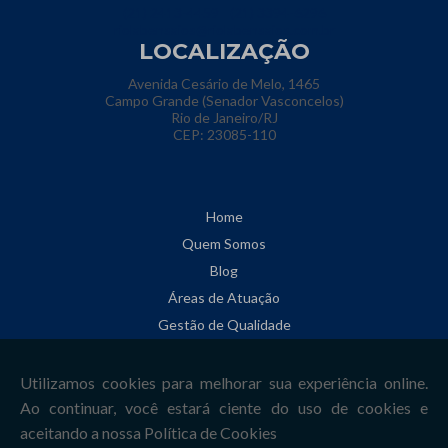
(21) 2413-4459
(21) 3394-6296
riolabensaios@riolabensaios.com.br
LOCALIZAÇÃO
Avenida Cesário de Melo, 1465
Campo Grande (Senador Vasconcelos)
Rio de Janeiro/RJ
CEP: 23085-110
Home
Quem Somos
Blog
Áreas de Atuação
Gestão de Qualidade
Informações
Contato
Mapa do site