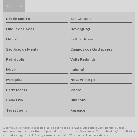
SE
TO
Rio de Janeiro
São Gonçalo
Duque de Caxias
Nova Iguaçu
Niterói
Belford Roxo
São João de Meriti
Campos dos Goytacazes
Petrópolis
Volta Redonda
Magé
Itaboraí
Mesquita
Nova Friburgo
Barra Mansa
Macaé
Cabo Frio
Nilópolis
Teresópolis
Resende
O conteúdo do texto desta página é de direito reservado. Sua reprodução, parcial ou total,
mesmo citando nossos links, é proibida sem a autorização do autor. Crime de violação de direito
autoral – artigo 184 do Código Penal –
Lei 9610/98 - Lei de direitos autorais
.