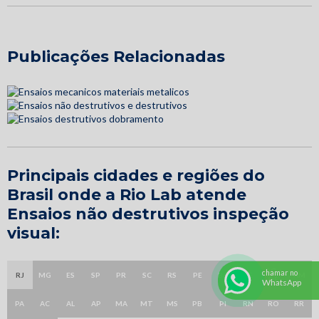
Publicações Relacionadas
Principais cidades e regiões do
Brasil onde a Rio Lab atende
Ensaios não destrutivos inspeção
visual:
GO e
chamar no
RJ
MG
ES
SP
PR
SC
RS
PE
BA
CE
AM
DF
WhatsApp
PA
AC
AL
AP
MA
MT
MS
PB
PI
RN
RO
RR