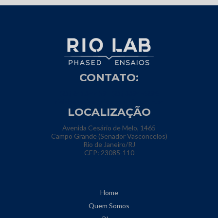
CONTATO:
(21) 2413-4459
(21) 3394-6296
riolabensaios@riolabensaios.com.br
LOCALIZAÇÃO
Avenida Cesário de Melo, 1465
Campo Grande (Senador Vasconcelos)
Rio de Janeiro/RJ
CEP: 23085-110
Home
Quem Somos