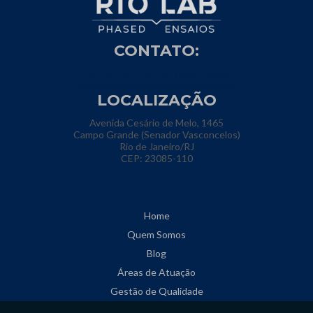
CONTATO:
(21) 2413-4459
(21) 3394-6296
riolabensaios@riolabensaios.com.br
LOCALIZAÇÃO
Avenida Cesário de Melo, 1465
Campo Grande (Senador Vasconcelos)
Rio de Janeiro/RJ
CEP: 23085-110
Home
Quem Somos
Blog
Áreas de Atuação
Gestão de Qualidade
Informações