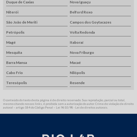
Duque de Caxias
Nova Iguaçu
Niterói
Belford Roxo
São João de Meriti
Campos dos Goytacazes
Petrópolis
Volta Redonda
Magé
Itaboraí
Mesquita
Nova Friburgo
Barra Mansa
Macaé
Cabo Frio
Nilópolis
Teresópolis
Resende
O conteúdo do texto desta página é de direito reservado. Sua reprodução, parcial ou total,
mesmo citando nossos links, é proibida sem a autorização do autor. Crime de violação de direito
autoral – artigo 184 do Código Penal –
Lei 9610/98 - Lei de direitos autorais
.