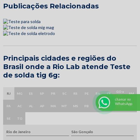
Publicações Relacionadas
Principais cidades e regiões do
Brasil onde a Rio Lab atende Teste
de solda tig 6g:
GO e
RJ
MG
ES
SP
PR
SC
RS
PE
BA
CE
AM
DF
chamar no
WhatsApp
PA
AC
AL
AP
MA
MT
MS
PB
PI
RN
RO
RR
SE
TO
Rio de Janeiro
São Gonçalo