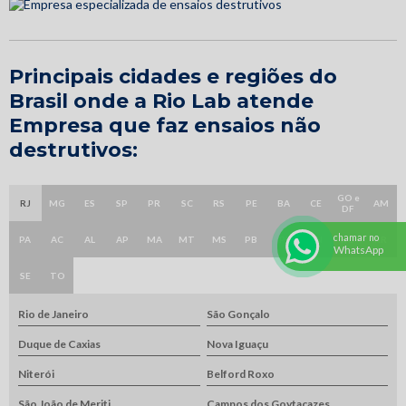
Principais cidades e regiões do
Brasil onde a Rio Lab atende
Empresa que faz ensaios não
destrutivos:
GO e
RJ
MG
ES
SP
PR
SC
RS
PE
BA
CE
AM
DF
chamar no
PA
AC
AL
AP
MA
MT
MS
PB
PI
RN
RO
RR
WhatsApp
SE
TO
Rio de Janeiro
São Gonçalo
Duque de Caxias
Nova Iguaçu
Niterói
Belford Roxo
São João de Meriti
Campos dos Goytacazes