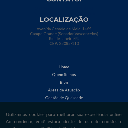
(21) 2413-4459
(21) 3394-6296
riolabensaios@riolabensaios.com.br
LOCALIZAÇÃO
Avenida Cesário de Melo, 1465
Campo Grande (Senador Vasconcelos)
Rio de Janeiro/RJ
CEP: 23085-110
Home
Quem Somos
Blog
Áreas de Atuação
Gestão de Qualidade
Informações
Contato
Mapa do site