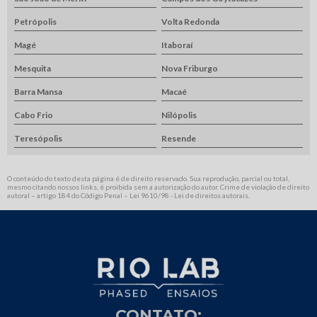
Petrópolis
Volta Redonda
Magé
Itaboraí
Mesquita
Nova Friburgo
Barra Mansa
Macaé
Cabo Frio
Nilópolis
Teresópolis
Resende
O conteúdo do texto desta página é de direito reservado. Sua reprodução, parcial ou total,
mesmo citando nossos links, é proibida sem a autorização do autor. Crime de violação de direito
autoral – artigo 184 do Código Penal –
Lei 9610/98 - Lei de direitos autorais
.
CONTATO: