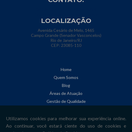
(21) 2413-4459
(21) 3394-6296
riolabensaios@riolabensaios.com.br
LOCALIZAÇÃO
Avenida Cesário de Melo, 1465
Campo Grande (Senador Vasconcelos)
Rio de Janeiro/RJ
CEP: 23085-110
Home
Quem Somos
Blog
Áreas de Atuação
Gestão de Qualidade
Informações
Contato
Mapa do site