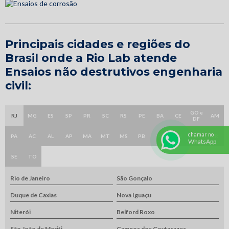
Principais cidades e regiões do
Brasil onde a Rio Lab atende
Ensaios não destrutivos engenharia
civil:
GO e
RJ
MG
ES
SP
PR
SC
RS
PE
BA
CE
AM
DF
chamar no
PA
AC
AL
AP
MA
MT
MS
PB
PI
RN
RO
RR
WhatsApp
SE
TO
Rio de Janeiro
São Gonçalo
Duque de Caxias
Nova Iguaçu
Niterói
Belford Roxo
São João de Meriti
Campos dos Goytacazes