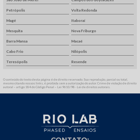
Petrópolis
Volta Redonda
Magé
Itaboraí
Mesquita
Nova Friburgo
Barra Mansa
Macaé
Cabo Frio
Nilópolis
Teresópolis
Resende
O conteúdo do texto desta página é de direito reservado. Sua reprodução, parcial ou total,
mesmo citando nossos links, é proibida sem a autorização do autor. Crime de violação de direito
autoral – artigo 184 do Código Penal –
Lei 9610/98 - Lei de direitos autorais
.
CONTATO: