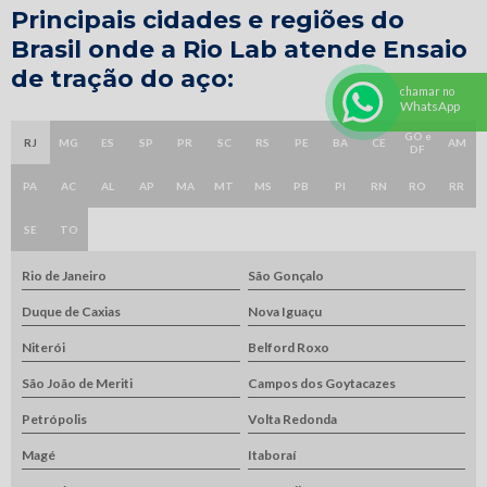
Principais cidades e regiões do
Brasil onde a Rio Lab atende Ensaio
de tração do aço:
chamar no
WhatsApp
GO e
RJ
MG
ES
SP
PR
SC
RS
PE
BA
CE
AM
DF
PA
AC
AL
AP
MA
MT
MS
PB
PI
RN
RO
RR
SE
TO
Rio de Janeiro
São Gonçalo
Duque de Caxias
Nova Iguaçu
Niterói
Belford Roxo
São João de Meriti
Campos dos Goytacazes
Petrópolis
Volta Redonda
Magé
Itaboraí