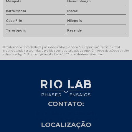
Mesquita
Nova Friburgo
Barra Mansa
Macaé
Cabo Frio
Nilópolis
Teresópolis
Resende
O conteúdo do texto desta página é de direito reservado. Sua reprodução, parcial ou total,
mesmo citando nossos links, é proibida sem a autorização do autor. Crime de violação de direito
autoral – artigo 184 do Código Penal –
Lei 9610/98 - Lei de direitos autorais
.
CONTATO:
(21) 2413-4459
(21) 3394-6296
riolabensaios@riolabensaios.com.br
LOCALIZAÇÃO