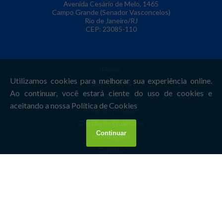
Avenida Cesário de Melo, 1465
Campo Grande (Senador Vasconcelos)
Rio de Janeiro/RJ
CEP: 23085-110
Home
Quem Somos
Blog
Áreas de Atuação
Gestão de Qualidade
Informações
Contato
Mapa do site
Copyright © Rio Lab. (Lei 9610 de 19/02/1998)
W3C
W3C