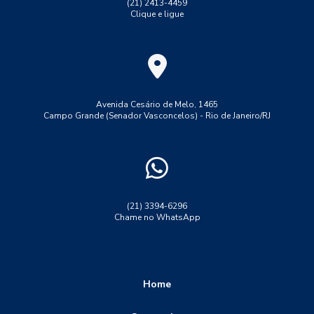
Ultrassom phased array
Ultrassom tofd
(21) 2413-4459
Clique e ligue
ensaio de dobramento solda
ensaio de macrografia em solda
ensaio de solda lp
ensaio de tração aço 1045
ensaio de tração convencional
ensaio de tração do aço ca 50
Avenida Cesário de Melo, 1465
Campo Grande (Senador Vasconcelos) - Rio de Janeiro/RJ
ensaio de tração ferro fundido
ensaio de tração maquina
ensaio de tração no aço
ensaio de tração polipropileno
ensaio de tração propriedades mecanicas
ensaio destrutivo dureza
ensaio lp solda
(21) 3394-6296
Chame no WhatsApp
ensaio não destrutivo
ensaio não destrutivo particulas magneticas
ensaio ultrassom solda
ensaio visual de soldagem
Home
ensaio visual solda
ensaios de corrosão