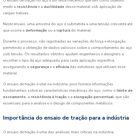
O ensaio de tração no aço é um teste mecânico que tem como objetivo
medir a
resistência
e a
ductilidade
desse material sob aplicação de
cargas trativas.
Neste ensaio, uma amostra do aço é submetida a uma tensão crescente até
que ocorra a
deformação
ou a
ruptura
do material.
Durante o processo, são registradas as variações de força e elongação,
permitindo a obtenção de dados valiosos sobre o comportamento do aço
sob tensão. Os resultados obtidos ajudam engenheiros e designers a
escolher o tipo de aço adequado para cada aplicação específica,
assegurando a
segurança
e a
eficácia
das estruturas que utilizam esse
material.
O ensaio de tração é vital na indústria, pois fornece informações
fundamentais sobre as características mecânicas do aço, como o
limite de
escoamento
, a
resistência à tração
e a
elongação percentual
, que são
essenciais para a análise e o design de componentes metálicos.
Importância do ensaio de tração para a indústria
O ensaio de tração é uma das análises mais críticas na indústria