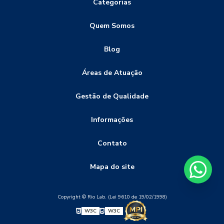
Categorias
ensaios destrutivos
ensaios destrutivos dobramento
Quem Somos
ensaios destrutivos e não destrutivos
ensaios destrutivos tração
ensaios não destrutivos
Blog
ensaios não destrutivos END
Áreas de Atuação
ensaios não destrutivos e destrutivos
Gestão de Qualidade
ensaios não destrutivos inspeção visual
ensaios não destrutivos termografia
Informações
especificação do procedimento de soldagem
indústria
Contato
solda
teste de solda eletrodo
Mapa do site
teste de solda eletrodo revestido
teste de solda mig
teste de solda mig mag
teste de solda tig
tração
Copyright © Rio Lab. (Lei 9610 de 19/02/1998)
W3C
W3C