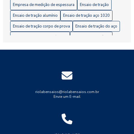
Empresa de medição de espessura
Ensaio de tração
Ensaio de tração alumínio
Ensaio de tração aço 1020
Ensaio de tração corpo de prova
Ensaio de tração do aço
Ensaio de tração em polímeros
Ensaio metalográfico
Ensaio não destrutivo estanqueidade
Ensaios mecânicos destrutivos
Ensaios mecânicos não destrutivos
Ensaios não destrutivos
Indústria
Industrial
Indústria
Medição de espessura
Medição de espessura de tinta
riolabensaios@riolabensaios.com.br
Envie um E-mail
Medição de espessura em tubulações
Medição de espessura por ultrassom
Resistência
Solda
Teste de solda tig
Tração
Tubulações