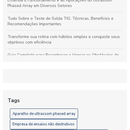
Entenda o Funcionamento e as Aplicações do Ultrassom
Phased Array em Diversos Setores
Tudo Sobre o Teste de Solda TIG: Técnicas, Benefícios e
Recomendações Importantes
Transforme sua rotina com hábitos simples e conquiste seus
objetivos com eficiência
Guia Completo para Reconhecer e Vencer os Obstáculos do
Empréstimo Pessoal
Ultrassom Phased Array: Tecnologia Avançada para
Inspeções Industriais Precisas e Confiáveis
Entenda a Importância dos Ensaios Não Destrutivos de
Estanqueidade para a Segurança Industrial
Tags
Ensaios Destrutivos: Fundamental para Garantir a Qualidade
Aparelho de ultrassom phased array
na Indústria
Empresa de ensaios não destrutivos