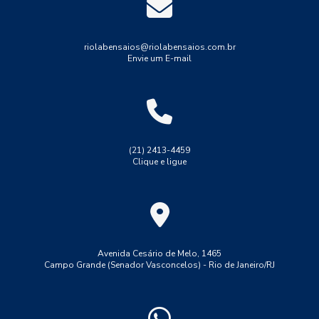
Ensaios não destrutivos
Indústria
Industrial
Indústria
Medição de espessura
Medição de espessura de tinta
riolabensaios@riolabensaios.com.br
Envie um E-mail
Medição de espessura em tubulações
Medição de espessura por ultrassom
Resistência
Solda
Teste de solda tig
Tração
Tubulações
Ultrassom phased array
Ultrassom tofd
(21) 2413-4459
Clique e ligue
ensaio de dobramento solda
ensaio de macrografia em solda
ensaio de solda lp
ensaio de tração aço 1045
ensaio de tração convencional
ensaio de tração do aço ca 50
Avenida Cesário de Melo, 1465
Campo Grande (Senador Vasconcelos) - Rio de Janeiro/RJ
ensaio de tração ferro fundido
ensaio de tração maquina
ensaio de tração no aço
ensaio de tração polipropileno