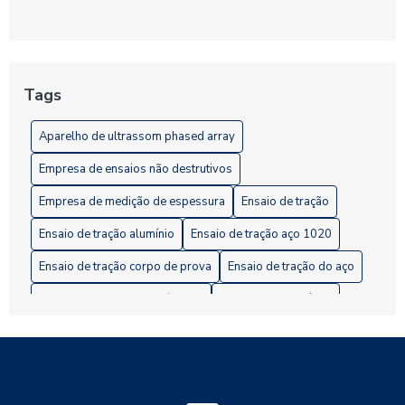
Ultrassom Phased Array: Tecnologia Avançada para
Inspeções Industriais Precisas e Confiáveis
Entenda a Importância dos Ensaios Não Destrutivos de
Estanqueidade para a Segurança Industrial
Tags
Ensaios Destrutivos: Fundamental para Garantir a Qualidade
Aparelho de ultrassom phased array
na Indústria
Empresa de ensaios não destrutivos
Empresa de medição de espessura
Ensaio de tração
Ensaio de tração alumínio
Ensaio de tração aço 1020
Ensaio de tração corpo de prova
Ensaio de tração do aço
Ensaio de tração em polímeros
Ensaio metalográfico
Ensaio não destrutivo estanqueidade
Ensaios mecânicos destrutivos
Ensaios mecânicos não destrutivos