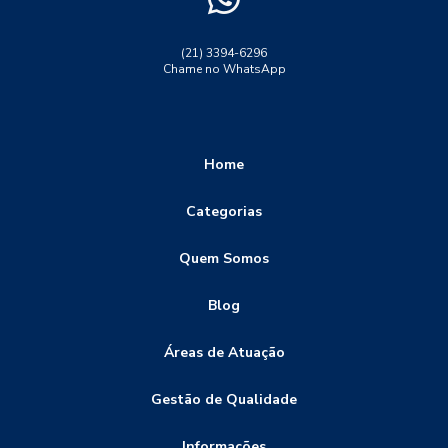
ensaio de tração propriedades mecanicas
ensaio destrutivo dureza
ensaio lp solda
(21) 3394-6296
Chame no WhatsApp
ensaio não destrutivo
ensaio não destrutivo particulas magneticas
ensaio ultrassom solda
ensaio visual de soldagem
Home
ensaio visual solda
ensaios de corrosão
Categorias
ensaios destrutivos
ensaios destrutivos dobramento
Quem Somos
ensaios destrutivos e não destrutivos
ensaios destrutivos tração
ensaios não destrutivos
Blog
ensaios não destrutivos END
Áreas de Atuação
ensaios não destrutivos e destrutivos
Gestão de Qualidade
ensaios não destrutivos inspeção visual
ensaios não destrutivos termografia
Informações