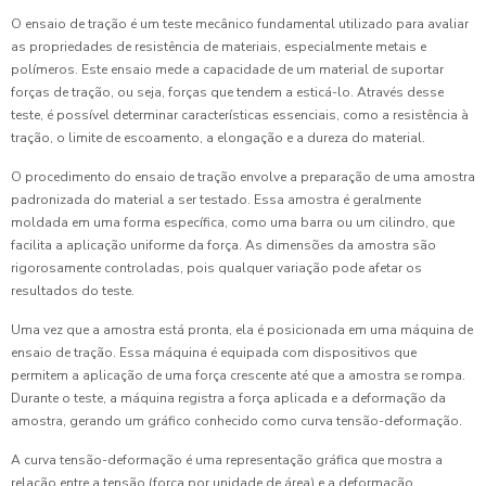
O ensaio de tração é um teste mecânico fundamental utilizado para avaliar
as propriedades de resistência de materiais, especialmente metais e
polímeros. Este ensaio mede a capacidade de um material de suportar
forças de tração, ou seja, forças que tendem a esticá-lo. Através desse
teste, é possível determinar características essenciais, como a resistência à
tração, o limite de escoamento, a elongação e a dureza do material.
O procedimento do ensaio de tração envolve a preparação de uma amostra
padronizada do material a ser testado. Essa amostra é geralmente
moldada em uma forma específica, como uma barra ou um cilindro, que
facilita a aplicação uniforme da força. As dimensões da amostra são
rigorosamente controladas, pois qualquer variação pode afetar os
resultados do teste.
Uma vez que a amostra está pronta, ela é posicionada em uma máquina de
ensaio de tração. Essa máquina é equipada com dispositivos que
permitem a aplicação de uma força crescente até que a amostra se rompa.
Durante o teste, a máquina registra a força aplicada e a deformação da
amostra, gerando um gráfico conhecido como curva tensão-deformação.
A curva tensão-deformação é uma representação gráfica que mostra a
relação entre a tensão (força por unidade de área) e a deformação