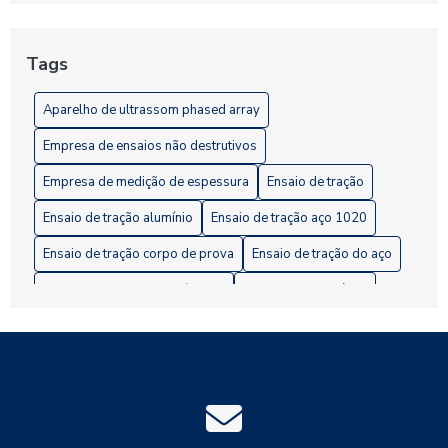
Entenda a Importância dos Ensaios Não Destrutivos de
Estanqueidade para a Segurança Industrial
Tags
Ensaios Destrutivos: Fundamental para Garantir a Qualidade
Aparelho de ultrassom phased array
na Indústria
Empresa de ensaios não destrutivos
Empresa de medição de espessura
Ensaio de tração
Ensaio de tração alumínio
Ensaio de tração aço 1020
Ensaio de tração corpo de prova
Ensaio de tração do aço
Ensaio de tração em polímeros
Ensaio metalográfico
Ensaio não destrutivo estanqueidade
Ensaios mecânicos destrutivos
Ensaios mecânicos não destrutivos
Ensaios não destrutivos
Indústria
Industrial
Indústria