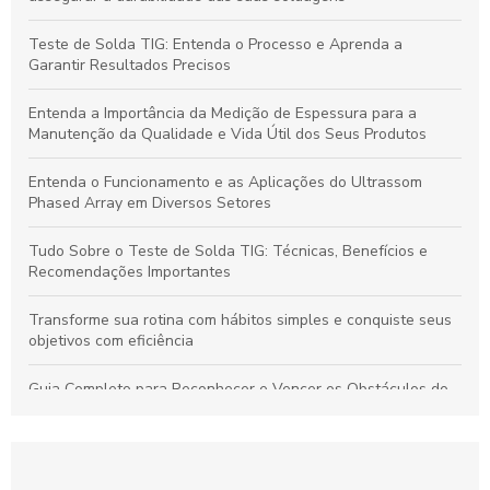
Teste de Solda TIG: Entenda o Processo e Aprenda a
Garantir Resultados Precisos
Entenda a Importância da Medição de Espessura para a
Manutenção da Qualidade e Vida Útil dos Seus Produtos
Entenda o Funcionamento e as Aplicações do Ultrassom
Phased Array em Diversos Setores
Tudo Sobre o Teste de Solda TIG: Técnicas, Benefícios e
Recomendações Importantes
Transforme sua rotina com hábitos simples e conquiste seus
objetivos com eficiência
Guia Completo para Reconhecer e Vencer os Obstáculos do
Empréstimo Pessoal
Ultrassom Phased Array: Tecnologia Avançada para
Inspeções Industriais Precisas e Confiáveis