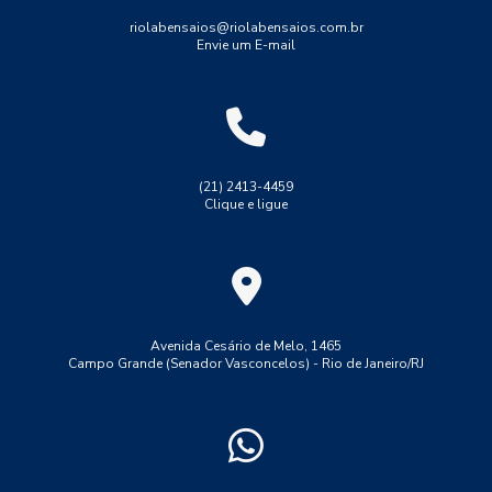
Medição de espessura
Medição de espessura de tinta
riolabensaios@riolabensaios.com.br
Envie um E-mail
Medição de espessura em tubulações
Medição de espessura por ultrassom
Resistência
Solda
Teste de solda tig
Tração
Tubulações
Ultrassom phased array
Ultrassom tofd
(21) 2413-4459
Clique e ligue
ensaio de dobramento solda
ensaio de macrografia em solda
ensaio de solda lp
ensaio de tração aço 1045
ensaio de tração convencional
ensaio de tração do aço ca 50
Avenida Cesário de Melo, 1465
Campo Grande (Senador Vasconcelos) - Rio de Janeiro/RJ
ensaio de tração ferro fundido
ensaio de tração maquina
ensaio de tração no aço
ensaio de tração polipropileno
ensaio de tração propriedades mecanicas