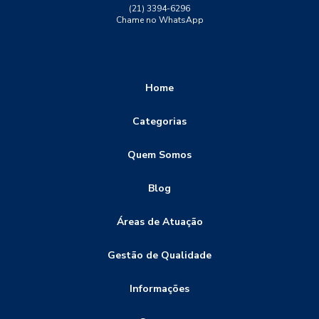
ensaio destrutivo dureza
ensaio lp solda
(21) 3394-6296
Chame no WhatsApp
ensaio não destrutivo
ensaio não destrutivo particulas magneticas
ensaio ultrassom solda
ensaio visual de soldagem
Home
ensaio visual solda
ensaios de corrosão
Categorias
ensaios destrutivos
ensaios destrutivos dobramento
Quem Somos
ensaios destrutivos e não destrutivos
ensaios destrutivos tração
ensaios não destrutivos
Blog
ensaios não destrutivos END
Áreas de Atuação
ensaios não destrutivos e destrutivos
Gestão de Qualidade
ensaios não destrutivos inspeção visual
ensaios não destrutivos termografia
Informações
especificação do procedimento de soldagem
indústria