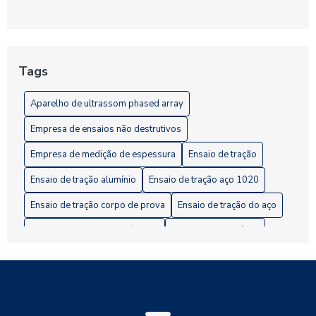
Ultrassom Phased Array: Tecnologia Avançada para
Inspeções Industriais Precisas e Confiáveis
Entenda a Importância dos Ensaios Não Destrutivos de
Estanqueidade para a Segurança Industrial
Tags
Ensaios Destrutivos: Fundamental para Garantir a Qualidade
Aparelho de ultrassom phased array
na Indústria
Empresa de ensaios não destrutivos
Empresa de medição de espessura
Ensaio de tração
Ensaio de tração alumínio
Ensaio de tração aço 1020
Ensaio de tração corpo de prova
Ensaio de tração do aço
Ensaio de tração em polímeros
Ensaio metalográfico
Ensaio não destrutivo estanqueidade
Ensaios mecânicos destrutivos
Ensaios mecânicos não destrutivos