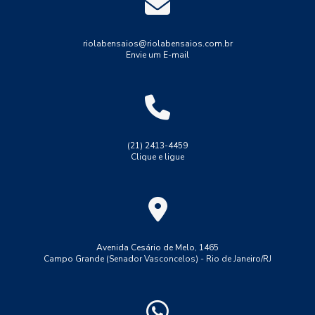
Ensaios não destrutivos
Indústria
Industrial
Indústria
Medição de espessura
Medição de espessura de tinta
riolabensaios@riolabensaios.com.br
Envie um E-mail
Medição de espessura em tubulações
Medição de espessura por ultrassom
Resistência
Solda
Teste de solda tig
Tração
Tubulações
Ultrassom phased array
Ultrassom tofd
(21) 2413-4459
Clique e ligue
ensaio de dobramento solda
ensaio de macrografia em solda
ensaio de solda lp
ensaio de tração aço 1045
ensaio de tração convencional
ensaio de tração do aço ca 50
Avenida Cesário de Melo, 1465
Campo Grande (Senador Vasconcelos) - Rio de Janeiro/RJ
ensaio de tração ferro fundido
ensaio de tração maquina
ensaio de tração no aço
ensaio de tração polipropileno