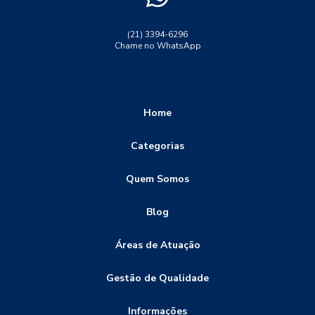
ensaio de tração propriedades mecanicas
ensaio destrutivo dureza
ensaio lp solda
(21) 3394-6296
Chame no WhatsApp
ensaio não destrutivo
ensaio não destrutivo particulas magneticas
ensaio ultrassom solda
ensaio visual de soldagem
Home
ensaio visual solda
ensaios de corrosão
Categorias
ensaios destrutivos
ensaios destrutivos dobramento
Quem Somos
ensaios destrutivos e não destrutivos
ensaios destrutivos tração
ensaios não destrutivos
Blog
ensaios não destrutivos END
Áreas de Atuação
ensaios não destrutivos e destrutivos
Gestão de Qualidade
ensaios não destrutivos inspeção visual
ensaios não destrutivos termografia
Informações