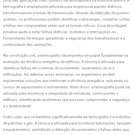
Uma das aplicações mais comuns da termografia é na indústria elétrica. A
termografia é amplamente utilizada para inspecionar painéis elétricos,
transformadores e linhas de transmissão. Através da detecção de pontos
quentes, os profissionais podem identificar sobrecargas, conexões soltas
e falhas em componentes antes que se tornem críticos. Essa abordagem
proativa ajuda a evitar falhas elétricas, incêndios e interrupções no
fornecimento de energia, garantindo a segurança dos trabalhadores e a
continuidade das operações.
Na construção civil, a termografia desempenha um papel fundamental na
avaliação da eficiência energética de edifícios. A técnica é utilizada para
identificar falhas em sistemas de isolamento, vazamentos de ar e
infiltrações. Ao detectar essas anomalias, os engenheiros podem
implementar soluções que melhorem a eficiência energética, reduzindo os
custos de aquecimento e resfriamento. Além disso, a termografia pode ser
utilizada para monitorar a integridade de estruturas, como pontes e
edifícios, identificando problemas que possam comprometer a segurança
e a durabilidade.
Outro setor que se beneficia significativamente da termografia é a indústria
de petróleo e gás. A técnica é utilizada para monitorar tubulações, tanques
e equipamentos, permitindo a detecção de vazamentos e falhas antes que