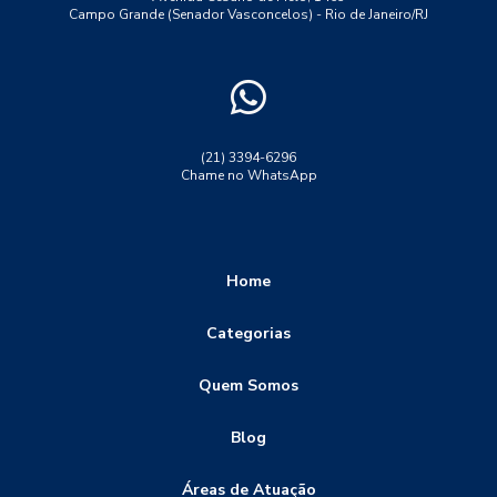
Campo Grande (Senador Vasconcelos) - Rio de Janeiro/RJ
ensaio de tração ferro fundido
ensaio de tração maquina
ensaio de tração no aço
ensaio de tração polipropileno
ensaio de tração propriedades mecanicas
ensaio destrutivo dureza
ensaio lp solda
(21) 3394-6296
Chame no WhatsApp
ensaio não destrutivo
ensaio não destrutivo particulas magneticas
ensaio ultrassom solda
ensaio visual de soldagem
Home
ensaio visual solda
ensaios de corrosão
Categorias
ensaios destrutivos
ensaios destrutivos dobramento
Quem Somos
ensaios destrutivos e não destrutivos
ensaios destrutivos tração
ensaios não destrutivos
Blog
ensaios não destrutivos END
Áreas de Atuação