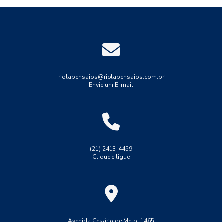
Ensaio não destrutivo estanqueidade
Ensaios mecânicos destrutivos
Ensaios mecânicos não destrutivos
Ensaios não destrutivos
Indústria
Industrial
Indústria
Medição de espessura
Medição de espessura de tinta
riolabensaios@riolabensaios.com.br
Envie um E-mail
Medição de espessura em tubulações
Medição de espessura por ultrassom
Resistência
Solda
Teste de solda tig
Tração
Tubulações
Ultrassom phased array
Ultrassom tofd
(21) 2413-4459
Clique e ligue
ensaio de dobramento solda
ensaio de macrografia em solda
ensaio de solda lp
ensaio de tração aço 1045
ensaio de tração convencional
ensaio de tração do aço ca 50
Avenida Cesário de Melo, 1465