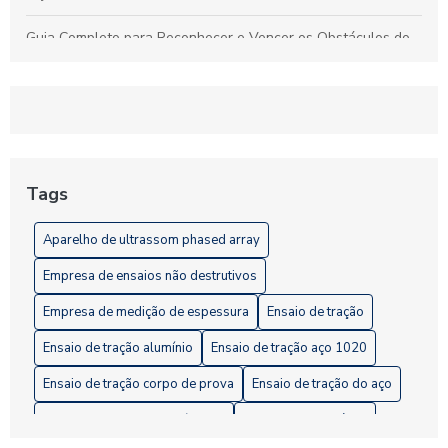
Guia Completo para Reconhecer e Vencer os Obstáculos do
Empréstimo Pessoal
Ultrassom Phased Array: Tecnologia Avançada para
Inspeções Industriais Precisas e Confiáveis
Entenda a Importância dos Ensaios Não Destrutivos de
Estanqueidade para a Segurança Industrial
Tags
Ensaios Destrutivos: Fundamental para Garantir a Qualidade
Aparelho de ultrassom phased array
na Indústria
Empresa de ensaios não destrutivos
Empresa de medição de espessura
Ensaio de tração
Ensaio de tração alumínio
Ensaio de tração aço 1020
Ensaio de tração corpo de prova
Ensaio de tração do aço
Ensaio de tração em polímeros
Ensaio metalográfico