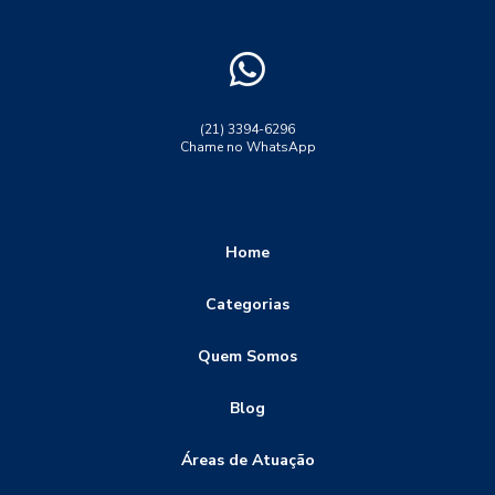
ensaio de tração ferro fundido
ensaio de tração maquina
ensaio de tração no aço
ensaio de tração polipropileno
ensaio de tração propriedades mecanicas
ensaio destrutivo dureza
ensaio lp solda
(21) 3394-6296
Chame no WhatsApp
ensaio não destrutivo
ensaio não destrutivo particulas magneticas
ensaio ultrassom solda
ensaio visual de soldagem
Home
ensaio visual solda
ensaios de corrosão
Categorias
ensaios destrutivos
ensaios destrutivos dobramento
Quem Somos
ensaios destrutivos e não destrutivos
ensaios destrutivos tração
ensaios não destrutivos
Blog
ensaios não destrutivos END
Áreas de Atuação
ensaios não destrutivos e destrutivos