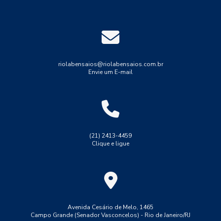
Ensaios mecânicos destrutivos
Ensaios mecânicos não destrutivos
Ensaios não destrutivos
Indústria
Industrial
Indústria
Medição de espessura
Medição de espessura de tinta
riolabensaios@riolabensaios.com.br
Envie um E-mail
Medição de espessura em tubulações
Medição de espessura por ultrassom
Resistência
Solda
Teste de solda tig
Tração
Tubulações
Ultrassom phased array
Ultrassom tofd
(21) 2413-4459
Clique e ligue
ensaio de dobramento solda
ensaio de macrografia em solda
ensaio de solda lp
ensaio de tração aço 1045
ensaio de tração convencional
ensaio de tração do aço ca 50
Avenida Cesário de Melo, 1465
Campo Grande (Senador Vasconcelos) - Rio de Janeiro/RJ