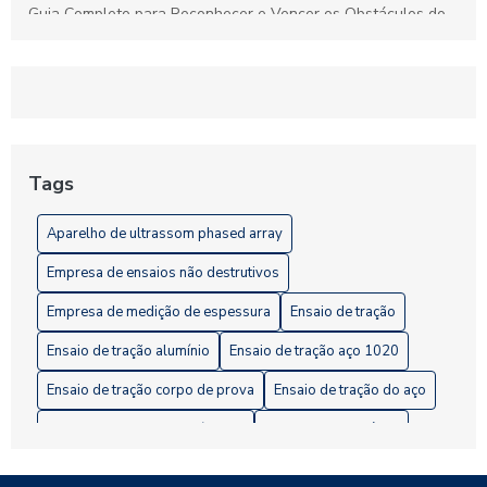
Guia Completo para Reconhecer e Vencer os Obstáculos do
Empréstimo Pessoal
Ultrassom Phased Array: Tecnologia Avançada para
Inspeções Industriais Precisas e Confiáveis
Entenda a Importância dos Ensaios Não Destrutivos de
Estanqueidade para a Segurança Industrial
Tags
Ensaios Destrutivos: Fundamental para Garantir a Qualidade
Aparelho de ultrassom phased array
na Indústria
Empresa de ensaios não destrutivos
Empresa de medição de espessura
Ensaio de tração
Ensaio de tração alumínio
Ensaio de tração aço 1020
Ensaio de tração corpo de prova
Ensaio de tração do aço
Ensaio de tração em polímeros
Ensaio metalográfico
Ensaio não destrutivo estanqueidade